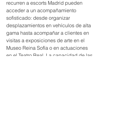
recurren a escorts Madrid pueden 
acceder a un acompañamiento 
sofisticado: desde organizar 
desplazamientos en vehículos de alta 
gama hasta acompañar a clientes en 
visitas a exposiciones de arte en el 
Museo Reina Sofía o en actuaciones 
en el Teatro Real. La capacidad de las 
escorts Madrid para interactuar con 
interlocutores de diversas 
nacionalidades y contextos refuerza la 
confianza de aquellas personas que 
desean compañía que trascienda la 
mera presencia física, convirtiéndose 
en un recurso valioso en entornos 
profesionales y sociales.
La gestión de citas con putas en 
Madrid y escorts Madrid se realiza a 
través de aplicaciones móviles y 